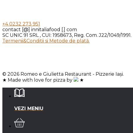
+4 0232 273 951
contact [@] innitaliafood [.] com
SC UNIC 91 SRL , CUI: 1958673, Reg. Com. J22/1049/1991.
Termenii&Conditii si Metode de plată.
© 2026 Romeo e Giulietta Restaurant - Pizzerie Iași.
★ Made with love for pizza by
★
VEZI MENIU