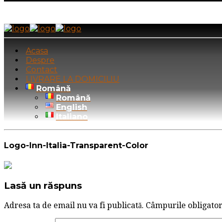
Acasa
Despre
Contact
LIVRARE LA DOMICILIU
Română
Română
English
Italiano
Logo-Inn-Italia-Transparent-Color
Lasă un răspuns
Adresa ta de email nu va fi publicată.
Câmpurile obligator