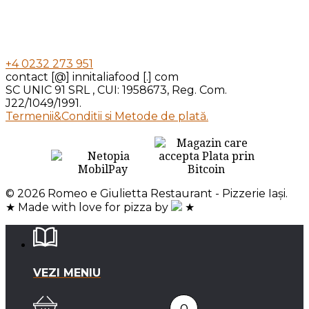
+4 0232 273 951
contact [@] innitaliafood [.] com
SC UNIC 91 SRL , CUI: 1958673, Reg. Com.
J22/1049/1991.
Termenii&Conditii si Metode de plată.
© 2026 Romeo e Giulietta Restaurant - Pizzerie Iași.
★ Made with love for pizza by
★
VEZI MENIU
0