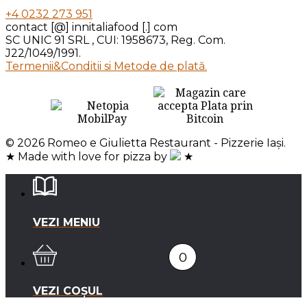
+4 0232 273 951
contact [@] innitaliafood [.] com
SC UNIC 91 SRL , CUI: 1958673, Reg. Com.
J22/1049/1991.
Termenii&Conditii si Metode de plată.
© 2026 Romeo e Giulietta Restaurant - Pizzerie Iași.
★ Made with love for pizza by
★
VEZI MENIU
0
VEZI COȘUL