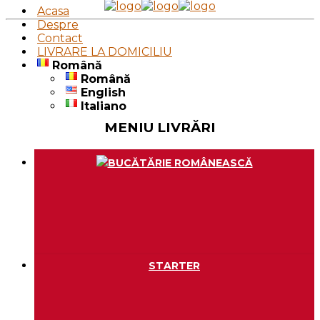
Acasa
Despre
Contact
LIVRARE LA DOMICILIU
Română
Română
English
Italiano
MENIU LIVRĂRI
BUCĂTĂRIE ROMÂNEASCĂ
STARTER