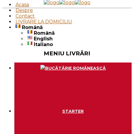
Acasa
Despre
Contact
LIVRARE LA DOMICILIU
Română
Română
English
Italiano
MENIU LIVRĂRI
BUCĂTĂRIE ROMÂNEASCĂ
STARTER