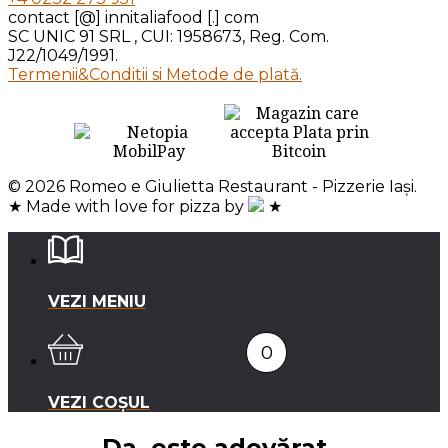
contact [@] innitaliafood [.] com
SC UNIC 91 SRL , CUI: 1958673, Reg. Com.
J22/1049/1991.
Termenii&Conditii si Metode de plată.
© 2026 Romeo e Giulietta Restaurant - Pizzerie Iași.
★ Made with love for pizza by
★
VEZI MENIU
0
VEZI COȘUL
Da, este adevărat…