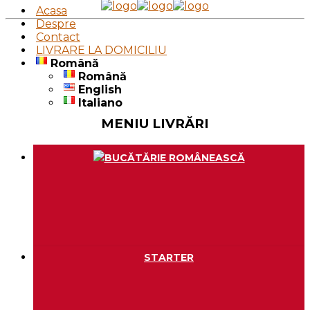
Acasa
Despre
Contact
LIVRARE LA DOMICILIU
Română
Română
English
Italiano
MENIU LIVRĂRI
BUCĂTĂRIE ROMÂNEASCĂ
STARTER