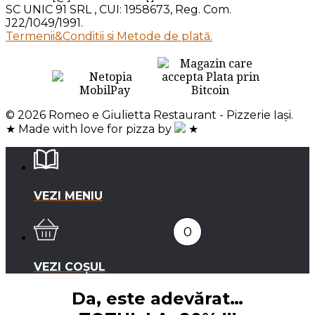
SC UNIC 91 SRL , CUI: 1958673, Reg. Com.
J22/1049/1991.
Termenii&Conditii si Metode de plată.
© 2026 Romeo e Giulietta Restaurant - Pizzerie Iași.
★ Made with love for pizza by
★
VEZI MENIU
0
VEZI COȘUL
Da, este adevărat…