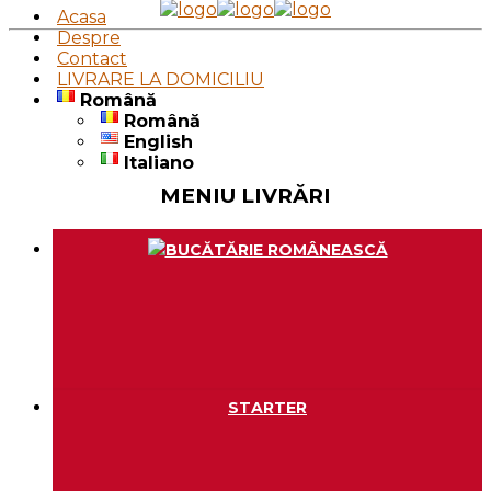
Acasa
Despre
Contact
LIVRARE LA DOMICILIU
Română
Română
English
Italiano
MENIU LIVRĂRI
BUCĂTĂRIE ROMÂNEASCĂ
STARTER