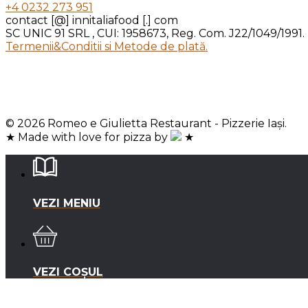
+4 0232 273 951
contact [@] innitaliafood [.] com
SC UNIC 91 SRL , CUI: 1958673, Reg. Com. J22/1049/1991.
Termenii&Conditii si Metode de plată.
© 2026 Romeo e Giulietta Restaurant - Pizzerie Iași.
★ Made with love for pizza by
★
VEZI MENIU
VEZI COȘUL