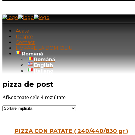
Acasa
Despre
Contact
LIVRARE LA DOMICILIU
Română
Română
English
Italiano
pizza de post
Afișez toate cele 4 rezultate
PIZZA CON PATATE ( 240/440/830 gr )