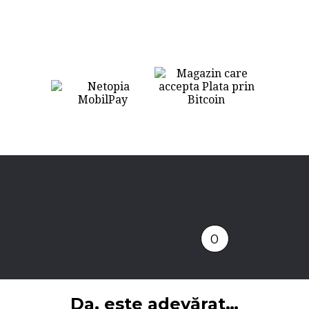
0
Da, este adevărat…