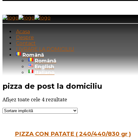
Acasa
Despre
Contact
LIVRARE LA DOMICILIU
Română
Română
English
Italiano
pizza de post la domiciliu
Afișez toate cele 4 rezultate
PIZZA CON PATATE ( 240/440/830 gr )