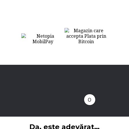
0
Da, este adevărat…