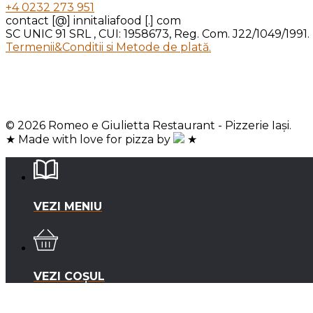
+4 0232 273 951
contact [@] innitaliafood [.] com
SC UNIC 91 SRL , CUI: 1958673, Reg. Com. J22/1049/1991.
Termenii&Conditii si Metode de plată.
© 2026 Romeo e Giulietta Restaurant - Pizzerie Iași.
★ Made with love for pizza by
★
VEZI MENIU
VEZI COȘUL